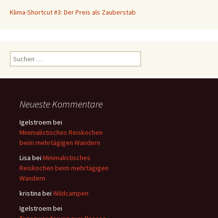
Klima-Shortcut #3: Der Preis als Zauberstab
S
u
c
h
e
Neueste Kommentare
n
a
Igelstroem
bei
c
Minimalistisches Reiskochen
h
beim mehrtägigen Wandern
:
Lisa
bei
Minimalistisches
Reiskochen beim mehrtägigen
Wandern
kristina
bei
Wildcampen
Igelstroem
bei