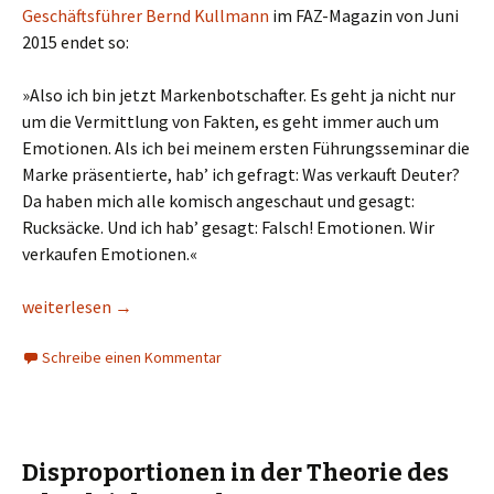
Geschäftsführer Bernd Kullmann
im FAZ-Magazin von Juni
2015 endet so:
»Also ich bin jetzt Markenbotschafter. Es geht ja nicht nur
um die Vermittlung von Fakten, es geht immer auch um
Emotionen. Als ich bei meinem ersten Führungsseminar die
Marke präsentierte, hab’ ich gefragt: Was verkauft Deuter?
Da haben mich alle komisch angeschaut und gesagt:
Rucksäcke. Und ich hab’ gesagt: Falsch! Emotionen. Wir
verkaufen Emotionen.«
Würden Sie eine Emotion kaufen, wenn Sie einen Rucksack bra
weiterlesen
→
Schreibe einen Kommentar
Disproportionen in der Theorie des