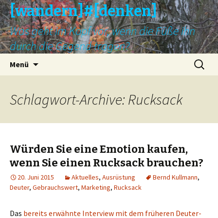
[wandern]#[denken]
Was geht im Kopf vor, wenn die Füße ihn
durch die Gegend tragen?
Springe
Suche
Menü
zum
nach:
Inhalt
Schlagwort-Archive: Rucksack
Würden Sie eine Emotion kaufen,
wenn Sie einen Rucksack brauchen?
20. Juni 2015
Aktuelles
,
Ausrüstung
Bernd Kullmann
,
Deuter
,
Gebrauchswert
,
Marketing
,
Rucksack
Das
bereits erwähnte Interview mit dem früheren Deuter-