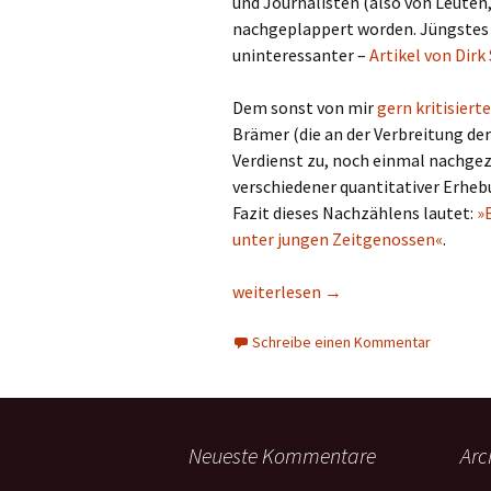
und Journalisten (also von Leute
nachgeplappert worden. Jüngstes B
uninteressanter –
Artikel von Dirk
Dem sonst von mir
gern kritisiert
Brämer (die an der Verbreitung de
Verdienst zu, noch einmal nachgez
verschiedener quantitativer Erhe
Fazit dieses Nachzählens lautet:
»
unter jungen Zeitgenossen«
.
Wo laufen sie denn? Kein Wander
weiterlesen
→
Schreibe einen Kommentar
Neueste Kommentare
Arc