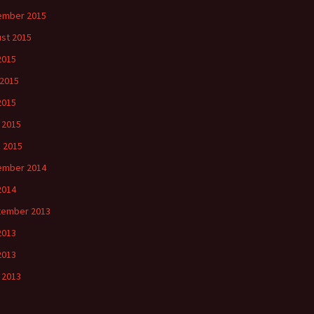
ember 2015
st 2015
 2015
 2015
2015
l 2015
 2015
ember 2014
2014
tember 2013
 2013
2013
l 2013