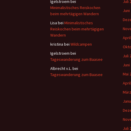
Igelstroem
bei
Juli
Minimalistisches Reiskochen
Juni
beim mehrtägigen Wandern
Dez
Lisa
bei
Minimalistisches
Nov
Reiskochen beim mehrtägigen
Wandern
Apri
kristina
bei
Wildcampen
Okto
Igelstroem
bei
Juli
Tageswanderung zum Baasee
Juni
Albrecht v.L.
bei
Mai 
Tageswanderung zum Baasee
Apri
März
Janu
Dez
Nov
Juli