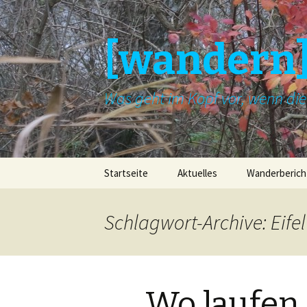
[wandern
Was geht im Kopf vor, wenn di
Springe
Startseite
Aktuelles
Wanderberich
zum
Inhalt
Schlagwort-Archive: Eifel
Wo laufen 