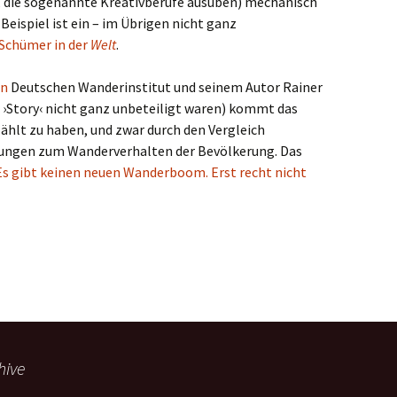
n, die sogenannte Kreativberufe ausüben) mechanisch
eispiel ist ein – im Übrigen nicht ganz
 Schümer in der
Welt
.
en
Deutschen Wanderinstitut und seinem Autor Rainer
r ›Story‹ nicht ganz unbeteiligt waren) kommt das
ählt zu haben, und zwar durch den Vergleich
bungen zum Wanderverhalten der Bevölkerung. Das
Es gibt keinen neuen Wanderboom. Erst recht nicht
boom und andere Trends
hive