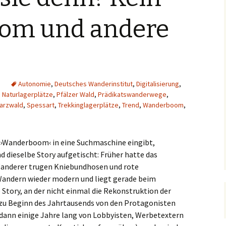
om und andere
Autonomie
,
Deutsches Wanderinstitut
,
Digitalisierung
,
,
Naturlagerplätze
,
Pfälzer Wald
,
Prädikatswanderwege
,
arzwald
,
Spessart
,
Trekkinglagerplätze
,
Trend
,
Wanderboom
,
 ›Wanderboom‹ in eine Suchmaschine eingibt,
dieselbe Story aufgetischt: Früher hatte das
Wanderer trugen Kniebundhosen und rote
 Wandern wieder modern und liegt gerade beim
Story, an der nicht einmal die Rekonstruktion der
 zu Beginn des Jahrtausends von den Protagonisten
dann einige Jahre lang von Lobbyisten, Werbetextern