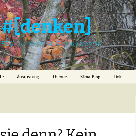
]#[denken]
e Füße ihn durch die Gegend tragen?
te
Ausrüstung
Theorie
Klima-Blog
Links
sie denn? Kein