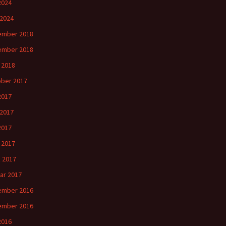
 2024
 2024
ember 2018
ember 2018
l 2018
ber 2017
 2017
 2017
2017
l 2017
 2017
ar 2017
ember 2016
ember 2016
 2016