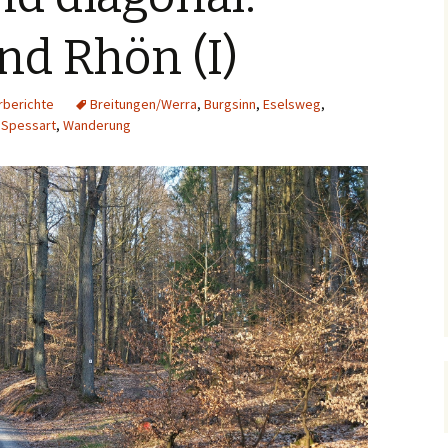
nd Rhön (I)
berichte
Breitungen/Werra
,
Burgsinn
,
Eselsweg
,
,
Spessart
,
Wanderung