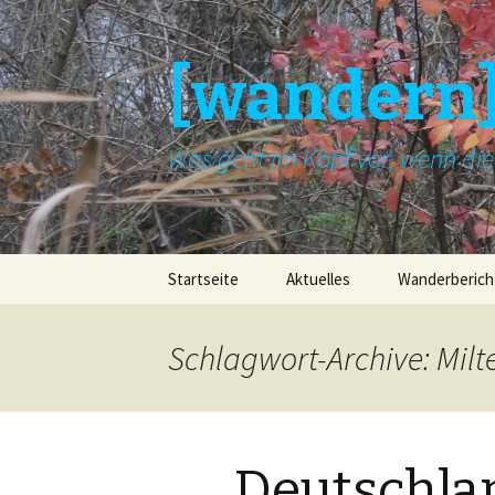
[wandern
Was geht im Kopf vor, wenn di
Springe
Startseite
Aktuelles
Wanderberich
zum
Inhalt
Schlagwort-Archive: Mil
Deutschlan