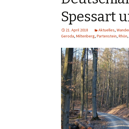
Spessart u
21. April 2018
Aktuelles
,
Wander
Geroda
,
Miltenberg
,
Partenstein
,
Rhön