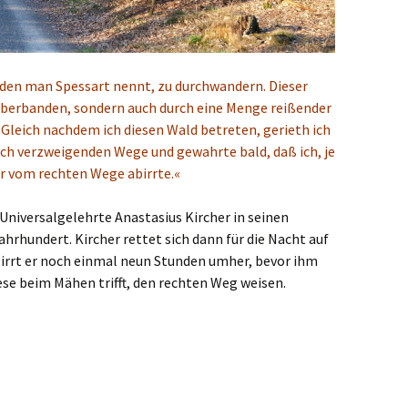
, den man Spessart nennt, zu durchwandern. Dieser
uberbanden, sondern auch durch eine Menge reißender
 Gleich nachdem ich diesen Wald betreten, gerieth ich
sich verzweigenden Wege und gewahrte bald, daß ich, je
hr vom rechten Wege abirrte.«
Universalgelehrte Anastasius Kircher in seinen
hrhundert. Kircher rettet sich dann für die Nacht auf
irrt er noch einmal neun Stunden umher, bevor ihm
iese beim Mähen trifft, den rechten Weg weisen.
d Rhön (I)