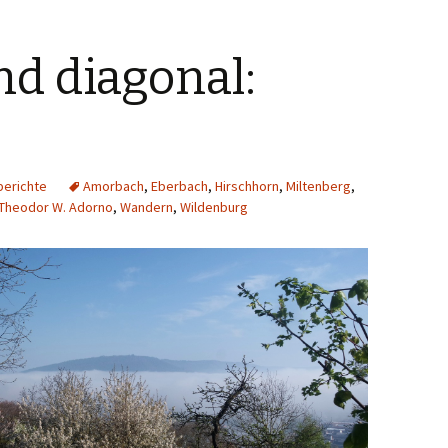
d diagonal:
erichte
Amorbach
,
Eberbach
,
Hirschhorn
,
Miltenberg
,
Theodor W. Adorno
,
Wandern
,
Wildenburg