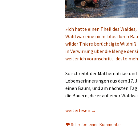
»Ich hatte einen Theil des Waldes
Wald war eine nicht blos durch Rä
wilder Thiere berüchtigte Wildniß.
in Verwirrung über die Menge der 
weiter ich voranschritt, desto me
So schreibt der Mathematiker und 
Lebenserinnerungen aus dem 17. Ja
einen Baum, und am nächsten Tag 
die Bauern, die er auf einer Waldw
Deutschland diagonal: Spessart un
weiterlesen
→
Schreibe einen Kommentar