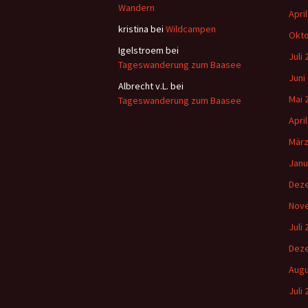
Wandern
Apri
kristina
bei
Wildcampen
Okto
Igelstroem
bei
Juli
Tageswanderung zum Baasee
Juni
Albrecht v.L.
bei
Mai 
Tageswanderung zum Baasee
Apri
März
Janu
Dez
Nov
Juli
Dez
Augu
Juli