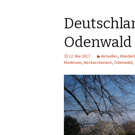
Deutschlan
Odenwald
12. Mai 2017
Aktuelles
,
Wanderb
Monbrunn
,
Neckarsteinach
,
Odenwald
,