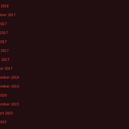
l 2018
ber 2017
 2017
 2017
2017
l 2017
 2017
ar 2017
ember 2016
ember 2016
 2016
ember 2015
st 2015
 2015