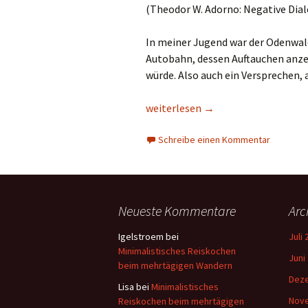
(Theodor W. Adorno: Negative Diale
In meiner Jugend war der
Odenwal
Autobahn, dessen Auftauchen anze
würde. Also auch ein Versprechen, 
Deutschland diagonal: Odenwald
weiterlesen
→
Schreibe einen Kommentar
Neueste Kommentare
Arc
Igelstroem
bei
Juli
Minimalistisches Reiskochen
Juni
beim mehrtägigen Wandern
Dez
Lisa
bei
Minimalistisches
Nov
Reiskochen beim mehrtägigen