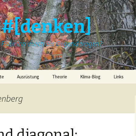
]#[denken]
e Füße ihn durch die Gegend tragen?
te
Ausrüstung
Theorie
Klima-Blog
Links
tenberg
d diagonal: