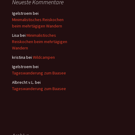
Neueste Kommentare
n
a
Igelstroem
bei
c
Minimalistisches Reiskochen
h
beim mehrtägigen Wandern
:
Lisa
bei
Minimalistisches
Reiskochen beim mehrtägigen
Wandern
kristina
bei
Wildcampen
Igelstroem
bei
Tageswanderung zum Baasee
Albrecht v.L.
bei
Tageswanderung zum Baasee