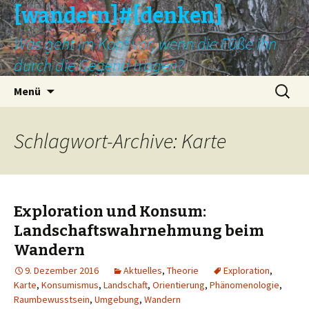
[wandern]#[denken]
Was geht im Kopf vor, wenn die Füße ihn
durch die Gegend tragen?
Springe
Suche
Menü
zum
nach:
Inhalt
Schlagwort-Archive: Karte
Exploration und Konsum:
Landschaftswahrnehmung beim
Wandern
9. Dezember 2016
Aktuelles
,
Theorie
Exploration
,
Karte
,
Konsumismus
,
Landschaft
,
Orientierung
,
Phänomenologie
,
Raumbewusstsein
,
Umgebung
,
Wandern