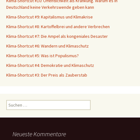
Klima-Shortcut #10: Öffentlichkeit als Kränkung. Warum es in
Deutschland keine Verkehrswende geben kann
Klima-Shortcut #9: Kapitalismus und Klimakrise
Klima-Shortcut #8: Kartoffelbrei und andere Verbrechen
Klima-Shortcut #7: Die Ampel als kongeniales Desaster
Klima-Shortcut #6: Wandern und Klimaschutz
Klima-Shortcut #5: Was ist Populismus?
Klima-Shortcut #4: Demokratie und Klimaschutz
Klima-Shortcut #3: Der Preis als Zauberstab
S
u
c
h
e
Neueste Kommentare
n