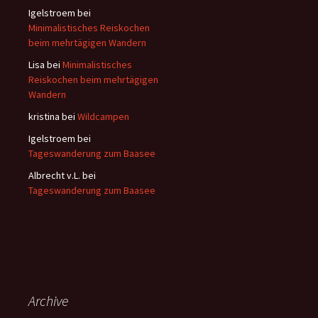
a
Igelstroem
bei
c
Minimalistisches Reiskochen
h
beim mehrtägigen Wandern
:
Lisa
bei
Minimalistisches
Reiskochen beim mehrtägigen
Wandern
kristina
bei
Wildcampen
Igelstroem
bei
Tageswanderung zum Baasee
Albrecht v.L.
bei
Tageswanderung zum Baasee
Archive