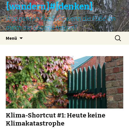
[wandern]#[denken]
Was geht im Kopf vor, wenn die Füße ihn
durch die Gegend tragen?
Springe
Suche
Menü
zum
nach:
Inhalt
Klima-Shortcut #1: Heute keine
Klimakatastrophe