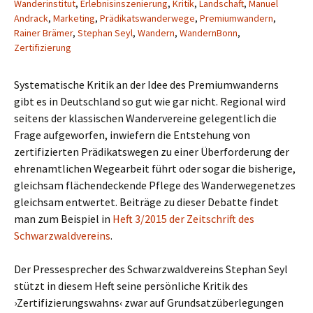
Wanderinstitut
,
Erlebnisinszenierung
,
Kritik
,
Landschaft
,
Manuel
Andrack
,
Marketing
,
Prädikatswanderwege
,
Premiumwandern
,
Rainer Brämer
,
Stephan Seyl
,
Wandern
,
WandernBonn
,
Zertifizierung
Systematische Kritik an der Idee des Premiumwanderns
gibt es in Deutschland so gut wie gar nicht. Regional wird
seitens der klassischen Wandervereine gelegentlich die
Frage aufgeworfen, inwiefern die Entstehung von
zertifizierten Prädikatswegen zu einer Überforderung der
ehrenamtlichen Wegearbeit führt oder sogar die bisherige,
gleichsam flächendeckende Pflege des Wanderwegenetzes
gleichsam entwertet. Beiträge zu dieser Debatte findet
man zum Beispiel in
Heft 3/2015 der Zeitschrift des
Schwarzwaldvereins
.
Der Pressesprecher des Schwarzwaldvereins Stephan Seyl
stützt in diesem Heft seine persönliche Kritik des
›Zertifizierungswahns‹ zwar auf Grundsatzüberlegungen