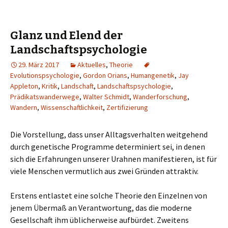
Glanz und Elend der
Landschaftspsychologie
29. März 2017
Aktuelles
,
Theorie
Evolutionspsychologie
,
Gordon Orians
,
Humangenetik
,
Jay
Appleton
,
Kritik
,
Landschaft
,
Landschaftspsychologie
,
Prädikatswanderwege
,
Walter Schmidt
,
Wanderforschung
,
Wandern
,
Wissenschaftlichkeit
,
Zertifizierung
Die Vorstellung, dass unser Alltagsverhalten weitgehend
durch genetische Programme determiniert sei, in denen
sich die Erfahrungen unserer Urahnen manifestieren, ist für
viele Menschen vermutlich aus zwei Gründen attraktiv.
Erstens entlastet eine solche Theorie den Einzelnen von
jenem Übermaß an Verantwortung, das die moderne
Gesellschaft ihm üblicherweise aufbürdet. Zweitens