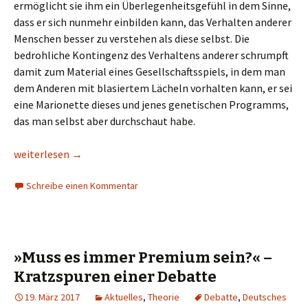
ermöglicht sie ihm ein Überlegenheitsgefühl in dem Sinne,
dass er sich nunmehr einbilden kann, das Verhalten anderer
Menschen besser zu verstehen als diese selbst. Die
bedrohliche Kontingenz des Verhaltens anderer schrumpft
damit zum Material eines Gesellschaftsspiels, in dem man
dem Anderen mit blasiertem Lächeln vorhalten kann, er sei
eine Marionette dieses und jenes genetischen Programms,
das man selbst aber durchschaut habe.
Glanz und Elend der Landschaftspsychologie
weiterlesen
→
Schreibe einen Kommentar
»Muss es immer Premium sein?« –
Kratzspuren einer Debatte
19. März 2017
Aktuelles
,
Theorie
Debatte
,
Deutsches