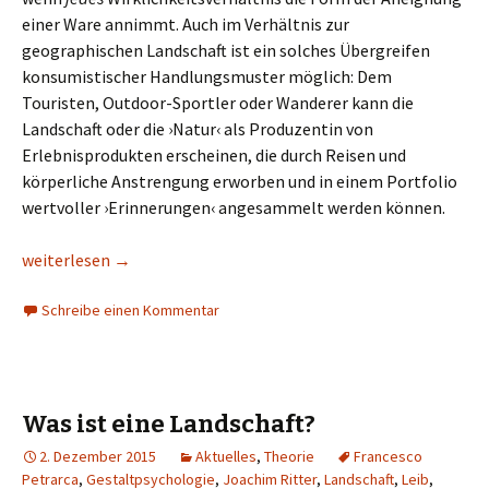
einer Ware annimmt. Auch im Verhältnis zur
geographischen Landschaft ist ein solches Übergreifen
konsumistischer Handlungsmuster möglich: Dem
Touristen, Outdoor-Sportler oder Wanderer kann die
Landschaft oder die ›Natur‹ als Produzentin von
Erlebnisprodukten erscheinen, die durch Reisen und
körperliche Anstrengung erworben und in einem Portfolio
wertvoller ›Erinnerungen‹ angesammelt werden können.
Exploration und Konsum: Landschaftswahrnehmung beim Wan
weiterlesen
→
Schreibe einen Kommentar
Was ist eine Landschaft?
2. Dezember 2015
Aktuelles
,
Theorie
Francesco
Petrarca
,
Gestaltpsychologie
,
Joachim Ritter
,
Landschaft
,
Leib
,