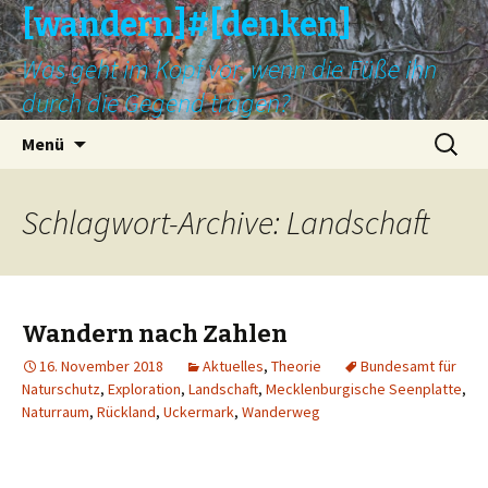
[wandern]#[denken]
Was geht im Kopf vor, wenn die Füße ihn
durch die Gegend tragen?
Springe
Suche
Menü
zum
nach:
Inhalt
Schlagwort-Archive: Landschaft
Wandern nach Zahlen
16. November 2018
Aktuelles
,
Theorie
Bundesamt für
Naturschutz
,
Exploration
,
Landschaft
,
Mecklenburgische Seenplatte
,
Naturraum
,
Rückland
,
Uckermark
,
Wanderweg