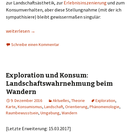
zur Landschaftsästhetik, zur
Erlebnisinszenierung
und zum
Konsumverhalten, aber diese Stellungnahme (mit der ich
sympathisiere) bleibt gewissermaßen singulär:
»Muss es immer Premium sein?« – Kratzspuren einer Debatte
weiterlesen
→
Schreibe einen Kommentar
Exploration und Konsum:
Landschaftswahrnehmung beim
Wandern
9. Dezember 2016
Aktuelles
,
Theorie
Exploration
,
Karte
,
Konsumismus
,
Landschaft
,
Orientierung
,
Phänomenologie
,
Raumbewusstsein
,
Umgebung
,
Wandern
[Letzte Erweiterung: 15.03.2017]