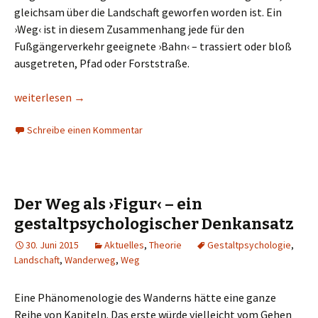
gleichsam über die Landschaft geworfen worden ist. Ein
›Weg‹ ist in diesem Zusammenhang jede für den
Fußgängerverkehr geeignete ›Bahn‹ – trassiert oder bloß
ausgetreten, Pfad oder Forststraße.
Premiumwandern (II)
weiterlesen
→
Schreibe einen Kommentar
Der Weg als ›Figur‹ – ein
gestaltpsychologischer Denkansatz
30. Juni 2015
Aktuelles
,
Theorie
Gestaltpsychologie
,
Landschaft
,
Wanderweg
,
Weg
Eine Phänomenologie des Wanderns hätte eine ganze
Reihe von Kapiteln. Das erste würde vielleicht vom Gehen