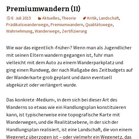
Premiumwandern (II)
8. Juli 2015
Aktuelles
,
Theorie
Kritik
,
Landschaft
,
Prädikatswanderwege
,
Premiumwandern
,
Qualitätswege
,
Wahrnehmung
,
Wanderwege
,
Zertifizierung
Wie war das eigentlich ›früher‹? Wenn man als Jugendlicher
mit seinen Eltern wandern gegangen ist, fuhr man
vielleicht mit dem Auto zu einem Wanderparkplatz und
ging einen Rundweg, der nach Maßgabe des Zeitbudgets auf
der Wanderkarte grob geplant und dann eventuell
abgekürzt oder verlängert wurde.
Das konkrete ›Medium‹, in dem sich bei dieser Art des
Wanderns so etwas wie ein Handlungsplan konstituieren
kann, ist typischerweise eine topografische Karte mit
Wanderwegen, und die Realitätsebene, in der sich der
Handlungsplan realisiert, ist eine Landschaft, die von einem
Wegenetz überzogen ist – oder vielmehr ein Wegenetz, das