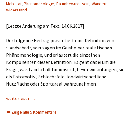
Mobilität
,
Phänomenologie
,
Raumbewusstsein
,
Wandern
,
Widerstand
[Letzte Änderung am Text: 14.06.2017]
Der folgende Beitrag präsentiert eine Definition von
›Landschaft‹, sozusagen im Geist einer realistischen
Phänomenologie, und erläutert die einzelnen
Komponenten dieser Definition. Es geht dabei um die
Frage, was Landschaft für ›uns‹ ist, bevor wir anfangen, sie
als Fotomotiv , Schlachtfeld, landwirtschaftliche
Nutzfläche oder Sportareal wahrzunehmen.
Was ist eine Landschaft?
weiterlesen
→
Zeige alle 5 Kommentare