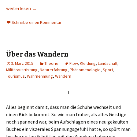
Der Weg als ›Figur‹ – ein gestaltpsychologischer Denkansatz
weiterlesen
→
Schreibe einen Kommentar
Über das Wandern
3. März 2015
Theorie
Flow
,
Kleidung
,
Landschaft
,
Militärausrüstung
,
Naturerfahrung
,
Phänomenologie
,
Sport
,
Tourismus
,
Wahrnehmung
,
Wandern
I
Alles beginnt damit, dass man die Schuhe wechselt und
einen Kick bekommt. So wie man früher, als alles Geistige
noch spannend war, beim Aufschlagen eines neu gekauften
Buches ein viszerales Spannungsgefühl hatte, so spürt man
bei den ersten Schritten mit den Wanderschuhen ein