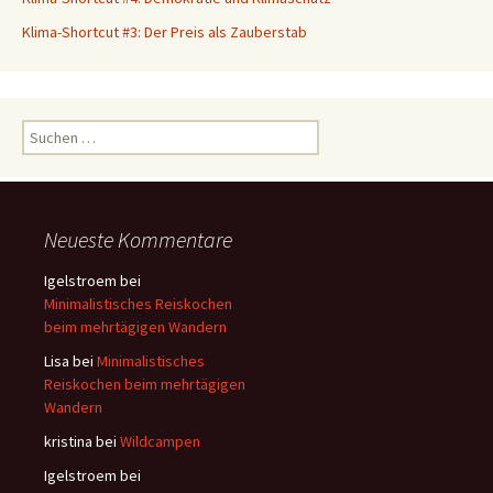
Klima-Shortcut #3: Der Preis als Zauberstab
S
u
c
h
e
Neueste Kommentare
n
a
Igelstroem
bei
c
Minimalistisches Reiskochen
h
beim mehrtägigen Wandern
:
Lisa
bei
Minimalistisches
Reiskochen beim mehrtägigen
Wandern
kristina
bei
Wildcampen
Igelstroem
bei