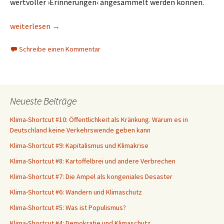
wertvoller ›Erinnerungen‹ angesammelt werden können.
Exploration und Konsum: Landschaftswahrnehmung beim Wan
weiterlesen
→
Schreibe einen Kommentar
Neueste Beiträge
Klima-Shortcut #10: Öffentlichkeit als Kränkung. Warum es in
Deutschland keine Verkehrswende geben kann
Klima-Shortcut #9: Kapitalismus und Klimakrise
Klima-Shortcut #8: Kartoffelbrei und andere Verbrechen
Klima-Shortcut #7: Die Ampel als kongeniales Desaster
Klima-Shortcut #6: Wandern und Klimaschutz
Klima-Shortcut #5: Was ist Populismus?
Klima-Shortcut #4: Demokratie und Klimaschutz