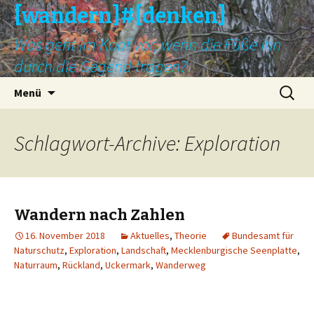
[wandern]#[denken]
Was geht im Kopf vor, wenn die Füße ihn
durch die Gegend tragen?
Springe
Suche
Menü
zum
nach:
Inhalt
Schlagwort-Archive: Exploration
Wandern nach Zahlen
16. November 2018
Aktuelles
,
Theorie
Bundesamt für
Naturschutz
,
Exploration
,
Landschaft
,
Mecklenburgische Seenplatte
,
Naturraum
,
Rückland
,
Uckermark
,
Wanderweg