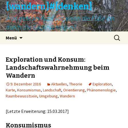
[wandern]#[denken]
Was geht im Kopf vor, wenn die Füße ihn
durch die Gegend tragen?
Springe
Suche
Menü
zum
nach:
Inhalt
Exploration und Konsum:
Landschaftswahrnehmung beim
Wandern
9. Dezember 2016
Aktuelles
,
Theorie
Exploration
,
Karte
,
Konsumismus
,
Landschaft
,
Orientierung
,
Phänomenologie
,
Raumbewusstsein
,
Umgebung
,
Wandern
[Letzte Erweiterung: 15.03.2017]
Konsumismus