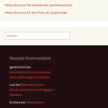
Klima-Shortcut #4: Demokratie und Klimaschutz
Klima-Shortcut #3: Der Preis als Zauberstab
S
u
c
h
e
Neueste Kommentare
n
a
Igelstroem
bei
c
Minimalistisches Reiskochen
h
beim mehrtägigen Wandern
:
Lisa
bei
Minimalistisches
Reiskochen beim mehrtägigen
Wandern
kristina
bei
Wildcampen