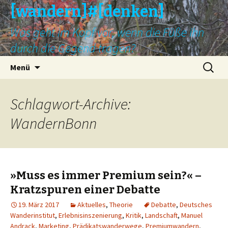
[wandern]#[denken]
Was geht im Kopf vor, wenn die Füße ihn
durch die Gegend tragen?
Springe
Suche
Menü
zum
nach:
Inhalt
Schlagwort-Archive:
WandernBonn
»Muss es immer Premium sein?« –
Kratzspuren einer Debatte
19. März 2017
Aktuelles
,
Theorie
Debatte
,
Deutsches
Wanderinstitut
,
Erlebnisinszenierung
,
Kritik
,
Landschaft
,
Manuel
Andrack
,
Marketing
,
Prädikatswanderwege
,
Premiumwandern
,