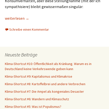
Konsumverhalten, aber diese Stellungnahme (mit der ich
sympathisiere) bleibt gewissermaßen singulär:
»Muss es immer Premium sein?« – Kratzspuren einer Debatte
weiterlesen
→
Schreibe einen Kommentar
Neueste Beiträge
Klima-Shortcut #10: Öffentlichkeit als Kränkung. Warum es in
Deutschland keine Verkehrswende geben kann
Klima-Shortcut #9: Kapitalismus und Klimakrise
Klima-Shortcut #8: Kartoffelbrei und andere Verbrechen
Klima-Shortcut #7: Die Ampel als kongeniales Desaster
Klima-Shortcut #6: Wandern und Klimaschutz
Klima-Shortcut #5: Was ist Populismus?