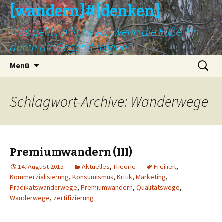
[wandern]#[denken]
Was geht im Kopf vor, wenn die Füße ihn
durch die Gegend tragen?
Springe
Suche
Menü
zum
nach:
Inhalt
Schlagwort-Archive: Wanderwege
Premiumwandern (III)
14. August 2015
Aktuelles
,
Theorie
Freiheit
,
Kommerzialisierung
,
Konsumismus
,
Kritik
,
Marketing
,
Prädikatswanderwege
,
Premiumwandern
,
Qualitätswege
,
Wanderwege
,
Zertifizierung