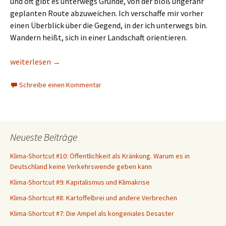
und oft gibt es unterwegs Gründe, von der bloß ungefähr
geplanten Route abzuweichen. Ich verschaffe mir vorher
einen Überblick über die Gegend, in der ich unterwegs bin.
Wandern heißt, sich in einer Landschaft orientieren.
Premiumwandern (I)
weiterlesen
→
Schreibe einen Kommentar
Neueste Beiträge
Klima-Shortcut #10: Öffentlichkeit als Kränkung. Warum es in
Deutschland keine Verkehrswende geben kann
Klima-Shortcut #9: Kapitalismus und Klimakrise
Klima-Shortcut #8: Kartoffelbrei und andere Verbrechen
Klima-Shortcut #7: Die Ampel als kongeniales Desaster