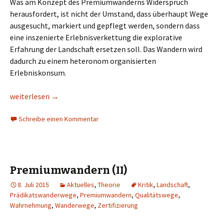
Was am Konzept des Premiumwanderns Widerspruch
herausfordert, ist nicht der Umstand, dass überhaupt Wege
ausgesucht, markiert und gepflegt werden, sondern dass
eine inszenierte Erlebnisverkettung die explorative
Erfahrung der Landschaft ersetzen soll. Das Wandern wird
dadurch zu einem heteronom organisierten
Erlebniskonsum.
Premiumwandern (III)
weiterlesen
→
Schreibe einen Kommentar
Premiumwandern (II)
8. Juli 2015
Aktuelles
,
Theorie
Kritik
,
Landschaft
,
Prädikatswanderwege
,
Premiumwandern
,
Qualitätswege
,
Wahrnehmung
,
Wanderwege
,
Zertifizierung