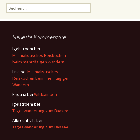
S
u
c
h
e
Neueste Kommentare
n
a
Igelstroem
bei
c
Minimalistisches Reiskochen
h
beim mehrtägigen Wandern
:
Lisa
bei
Minimalistisches
Reiskochen beim mehrtägigen
Wandern
kristina
bei
Wildcampen
Igelstroem
bei
Tageswanderung zum Baasee
Albrecht v.L.
bei
Tageswanderung zum Baasee