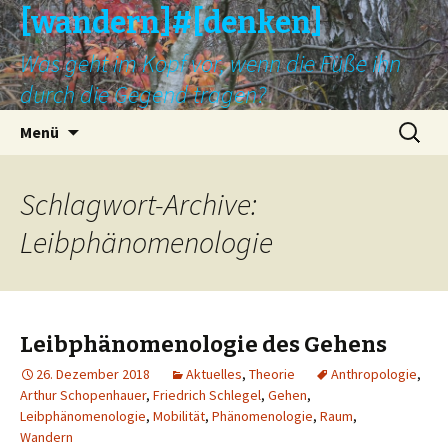
[wandern]#[denken]
Was geht im Kopf vor, wenn die Füße ihn
durch die Gegend tragen?
Springe
Suche
Menü
zum
nach:
Inhalt
Schlagwort-Archive:
Leibphänomenologie
Leibphänomenologie des Gehens
26. Dezember 2018
Aktuelles
,
Theorie
Anthropologie
,
Arthur Schopenhauer
,
Friedrich Schlegel
,
Gehen
,
Leibphänomenologie
,
Mobilität
,
Phänomenologie
,
Raum
,
Wandern