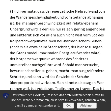
(1) Ich vermute, dass der energetische Mehraufwand von
der Wandergeschwindigkeit und vom Gelände abhängig
ist. Bei mäßiger Geschwindigkeit auf relativ ebenem
Untergrund wird ja der Fuß nur relativ gering angehoben
und entfernt sich vor allem auch nicht weit vom Lot des
Körperschwerpunktes, weil bei ›harmonischem Gehen‹
(anders als etwa beim Stechschritt, der hier sozusagen
das Grenzmodell maximalen Energieaufwandes wäre)
der Körperschwerpunkt während des Schrittes
unmittelbar nachgeführt wird. Sobald man versucht,
bewusst schneller zu gehen, macht man ausgreifendere
Schritte, und dann wird das Gewicht der Schuhe
überproportional wirksam. Man könnte also sagen: Wer
rennen will, tut gut daran, Trailrunner zu tragen. Das ist
keine Polemik. Wenn ich es darauf anlegen würde, meine
Wir verwenden Cookies, um Ihnen das beste Nutzererlebnis bieten zu
Wandergeschwindigkeit nicht nur ein bisschen, sondern
können. Wenn Sie fortfahren, diese Seite zu verwenden, nehmen wir an,
dass Sie damit einverstanden sind.
etwa von 4,5 auf 6 km/h zu steigern, würde ich diesen
OK
Ablehnen