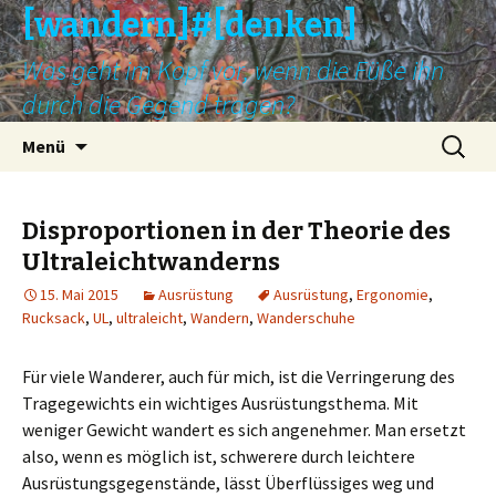
[wandern]#[denken]
Was geht im Kopf vor, wenn die Füße ihn
durch die Gegend tragen?
Springe
Suche
Menü
zum
nach:
Inhalt
Disproportionen in der Theorie des
Ultraleichtwanderns
15. Mai 2015
Ausrüstung
Ausrüstung
,
Ergonomie
,
Rucksack
,
UL
,
ultraleicht
,
Wandern
,
Wanderschuhe
Für viele Wanderer, auch für mich, ist die Verringerung des
Tragegewichts ein wichtiges Ausrüstungsthema. Mit
weniger Gewicht wandert es sich angenehmer. Man ersetzt
also, wenn es möglich ist, schwerere durch leichtere
Ausrüstungsgegenstände, lässt Überflüssiges weg und